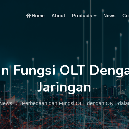
Home
About
Products
News
Co
an Fungsi OLT Deng
Jaringan
News
Perbedaan dan Fungsi OLT dengan ONT dala