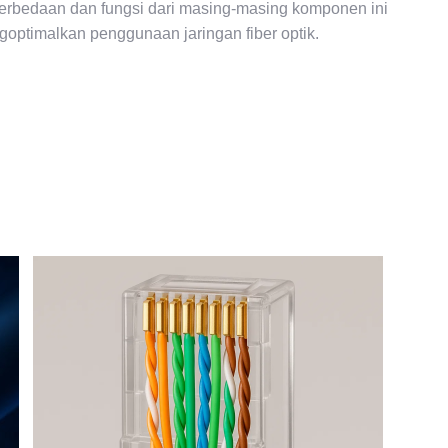
perbedaan dan fungsi dari masing-masing komponen ini
goptimalkan penggunaan jaringan fiber optik.