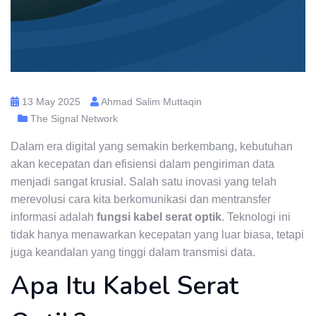
13 May 2025
Ahmad Salim Muttaqin
The Signal Network
Dalam era digital yang semakin berkembang, kebutuhan
akan kecepatan dan efisiensi dalam pengiriman data
menjadi sangat krusial. Salah satu inovasi yang telah
merevolusi cara kita berkomunikasi dan mentransfer
informasi adalah
fungsi kabel serat optik
. Teknologi ini
tidak hanya menawarkan kecepatan yang luar biasa, tetapi
juga keandalan yang tinggi dalam transmisi data.
Apa Itu Kabel Serat