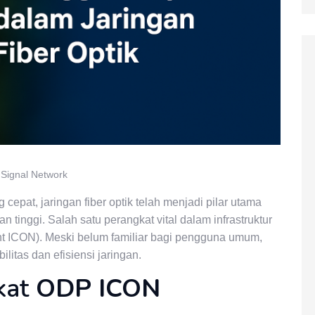
Signal Network
epat, jaringan fiber optik telah menjadi pilar utama
tinggi. Salah satu perangkat vital dalam infrastruktur
int ICON). Meski belum familiar bagi pengguna umum,
litas dan efisiensi jaringan.
kat
ODP ICON