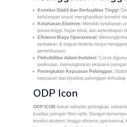
Koneksi Stabil dan Berkualitas Tinggi:
Des
kehilangan sinyal, menghasilkan koneksi sta
Ketahanan Ekstrem:
Memiliki ketahanan un
panas tinggi, hujan lebat, dan kelembapan ti
Efisiensi Biaya Operasional:
Memungkinkan 
perbaikan di bagian tertentu tanpa menggan
pemeliharaan.
Fleksibilitas dalam Instalasi:
Cocok digunak
pedesaan, memungkinkan ekspansi jaringan y
Peningkatan Kepuasan Pelanggan:
Stabil
kepuasan dan loyalitas pelanggan terhadap 
ODP Icon
ODP ICON
bukan sekadar pelengkap, melain
kualitas jaringan fiber optik. Dengan kemampu
kondisi ekstrem, hingga efisiensi operasional,