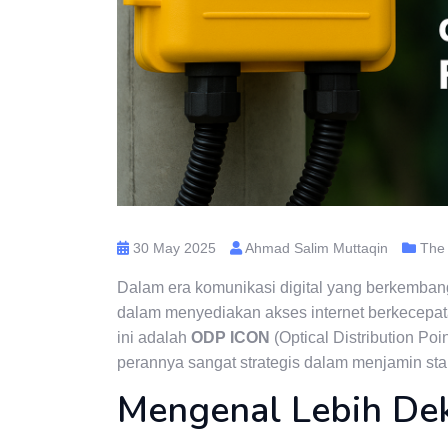
30 May 2025
Ahmad Salim Muttaqin
The 
Dalam era komunikasi digital yang berkembang c
dalam menyediakan akses internet berkecepatan 
ini adalah
ODP ICON
(Optical Distribution Po
perannya sangat strategis dalam menjamin stabi
Mengenal Lebih De