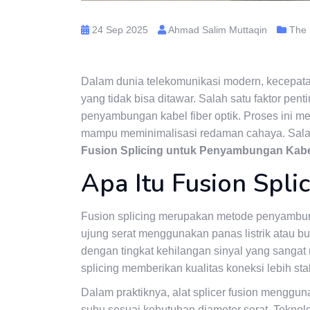
24 Sep 2025
Ahmad Salim Muttaqin
The 
Dalam dunia telekomunikasi modern, kecepatan
yang tidak bisa ditawar. Salah satu faktor pen
penyambungan kabel fiber optik. Proses ini men
mampu meminimalisasi redaman cahaya. Salah 
Fusion Splicing untuk Penyambungan Kabel
Apa Itu Fusion Spli
Fusion splicing merupakan metode penyambung
ujung serat menggunakan panas listrik atau 
dengan tingkat kehilangan sinyal yang sanga
splicing memberikan kualitas koneksi lebih st
Dalam praktiknya, alat splicer fusion meng
suhu sesuai kebutuhan diameter serat. Teknol