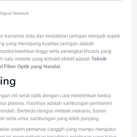
Signal Network
 transmisi data dan kestabilan jaringan menjadi aspek
ting yang menopang kualitas jaringan adalah
untut ketelitian tinggi serta perangkat khusus yang
satu metode yang terbukti efektif adalah
Teknik
 Fiber Optik yang Handal
.
cing
an inti serat optik dengan cara melelehkan kedua
busur plasma. Hasilnya adalah sambungan permanen
t rendah. Berbeda dengan metode mekanis, fusion
abil serta umur sambungan yang lebih panjang.
gunakan sistem pemanas canggih yang mampu mengatur
ogi ini memungkinkan terjadinya peleburan yang halus