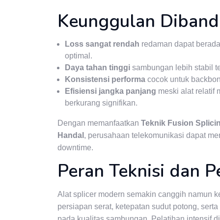
Keunggulan Diband
Loss sangat rendah
redaman dapat berada d
optimal.
Daya tahan tinggi
sambungan lebih stabil t
Konsistensi performa
cocok untuk backbone
Efisiensi jangka panjang
meski alat relatif
berkurang signifikan.
Dengan memanfaatkan
Teknik Fusion Splic
Handal
, perusahaan telekomunikasi dapat men
downtime.
Peran Teknisi dan P
Alat splicer modern semakin canggih namun kea
persiapan serat, ketepatan sudut potong, se
pada kualitas sambungan. Pelatihan intensif d